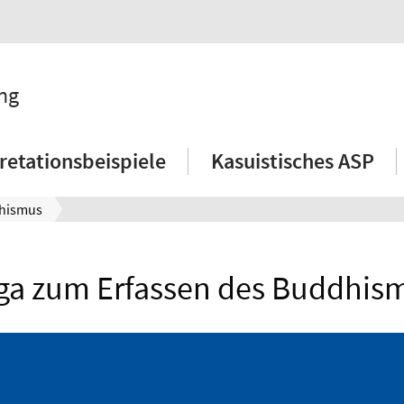
ng
retationsbeispiele
Kasuistisches ASP
dhismus
ga zum Erfassen des Buddhis