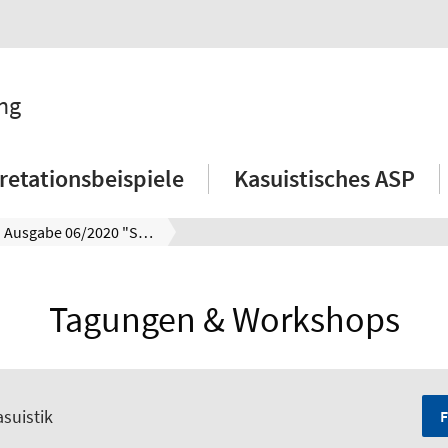
ng
retationsbeispiele
Kasuistisches ASP
Neue falltiefen Ausgabe 06/2020 "Studium im Praktikum"
Tagungen & Workshops
suistik
F